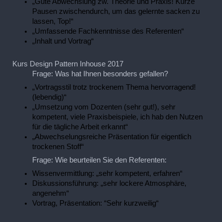
„Gute Abwechslung zw. Theorie und Praxis! Kurze
Pausen zwischendurch, um das gelernte sacken zu
lassen, Top!“
„Umfassende Fachkenntnisse des Referenten“
„Inhalt und Vortrag“
Kurs Design Pattern Inhouse 2017
Frage: Was hat Ihnen besonders gefallen?
„Vortragsstil trotz trockenem Thema hervorragend!
(lebendig)“
„Umsetzung vom Dozenten (sehr gut!), sehr
kompetent, viele Praxisbeispiele, ich hab den Nutzen
für die tägliche Arbeit erkannt“
„Abwechselungsreiche Präsentation für eigentlich
trockenen Stoff“
Frage: Wie beurteilen Sie den Referenten:
Wissenvermittlung: „sehr kompetent, erfahren“
Diskussionsführung: „sehr lockere Atmosphäre,
angenehm“
Vortrag, Präsentation: “Sehr kurzweilig“